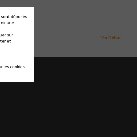
de chacun.
es sont déposés
rnir une
uer sur
Téo Débat
ter et
r les cookies