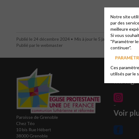
En foncti
Notre site uti
par des servic
meilleure expé
Si vous souhai
Publié le 24 décembre 2024
Mis à jour le 5 janvier 2026
"Paramétrer le
Publié par le webmaster
continuer".
PARAMÉTRE
Ces paramètres
Connec
utilisés par le 
Instag
–
Voir pl
Paroisse de Grenoble
Chez Téo
10 bis Rue Hébert
38000 Grenoble