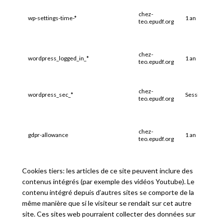
chez-
wp-settings-time-*
1 an
teo.epudf.org
chez-
wordpress_logged_in_*
1 an
teo.epudf.org
chez-
wordpress_sec_*
Session
teo.epudf.org
chez-
gdpr-allowance
1 an
teo.epudf.org
Cookies tiers: les articles de ce site peuvent inclure des
contenus intégrés (par exemple des vidéos Youtube). Le
contenu intégré depuis d’autres sites se comporte de la
même manière que si le visiteur se rendait sur cet autre
site. Ces sites web pourraient collecter des données sur