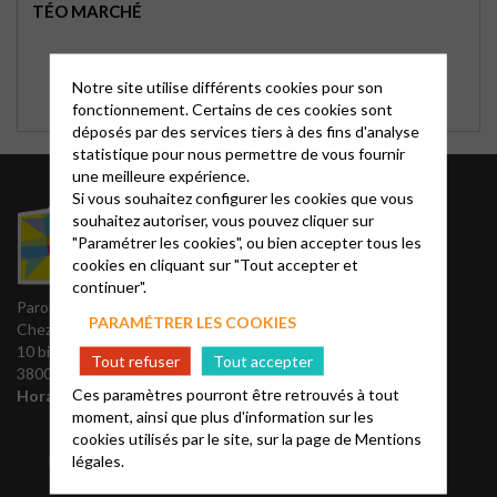
TÉO MARCHÉ
Notre site utilise différents cookies pour son
fonctionnement. Certains de ces cookies sont
déposés par des services tiers à des fins d'analyse
statistique pour nous permettre de vous fournir
une meilleure expérience.
Si vous souhaitez configurer les cookies que vous
Connectez-
souhaitez autoriser, vous pouvez cliquer sur
vous à
"Paramétrer les cookies", ou bien accepter tous les
Instagram
cookies en cliquant sur "Tout accepter et
continuer".
Paroisse de Grenoble
PARAMÉTRER LES COOKIES
Chez Téo
10 bis Rue Hébert
–
Tout refuser
Tout accepter
38000 Grenoble
Voir plus sur
Ces paramètres pourront être retrouvés à tout
Horaires d’ouverture:
Facebook
moment, ainsi que plus d'information sur les
Lundi : 12h-14h
cookies utilisés par le site, sur la page de
Mentions
Mardi : 12h-17h
légales.
Mercredi : 12h-14h
Jeudi : 12h-14h