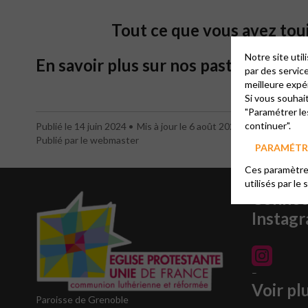
Tout ce que vous avez touj
Notre site uti
En savoir plus sur nos pasteurs :
cliqu
par des servic
meilleure expé
Si vous souhai
"Paramétrer le
continuer".
Publié le 14 juin 2024
Mis à jour le 6 août 2025
Publié par le webmaster
PARAMÉTRE
Ces paramètres
utilisés par le 
Connec
Instag
–
Voir pl
Paroisse de Grenoble