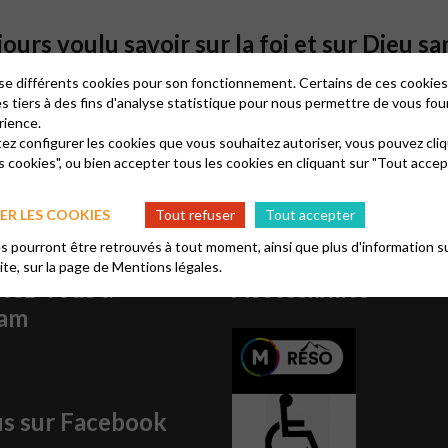
ours voulu savoir sur la foi et sur Dieu sa
lise différents cookies pour son fonctionnement. Certains de ces cooki
er ici
es tiers à des fins d'analyse statistique pour nous permettre de vous fou
rience.
tez configurer les cookies que vous souhaitez autoriser, vous pouvez cliq
s cookies", ou bien accepter tous les cookies en cliquant sur "Tout accep
R LES COOKIES
Tout refuser
Tout accepter
 pourront être retrouvés à tout moment, ainsi que plus d'information su
site, sur la page de
Mentions légales.
tez-vous à
Accessibilité
ram
us sur Facebook