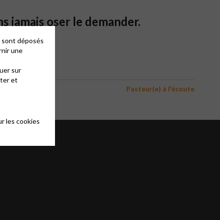
ns jamais oser le demander.
es sont déposés
rnir une
uer sur
ter et
Pasteur(e) à l'écoute
r les cookies