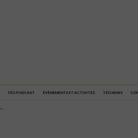
TÉO PODCAST
ÉVÈNEMENTS ET ACTIVITÉS
TÉO NEWS
CO
ute