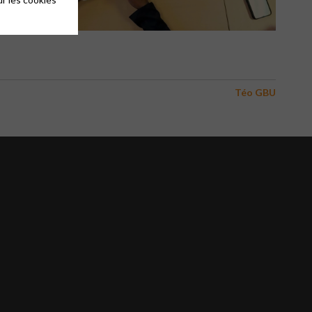
Téo GBU