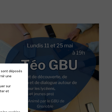
es sont déposés
rnir une
uer sur
ter et
r les cookies