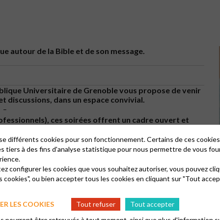
e autour de la Bible et de son message.
Biblique Universitaire de Grenoble vous propose de venir
et discussions, dans un espace convivial.
–
ofessionnels), ces soirées offrent un cadre ouvert et
et créer un dialogue avec ceux qui nous entourent.
–
lise différents cookies pour son fonctionnement. Certains de ces cooki
 – sans inscription
es tiers à des fins d'analyse statistique pour nous permettre de vous fou
rience.
tez configurer les cookies que vous souhaitez autoriser, vous pouvez cliq
s cookies", ou bien accepter tous les cookies en cliquant sur "Tout accep
R LES COOKIES
Tout refuser
Tout accepter
 pourront être retrouvés à tout moment, ainsi que plus d'information su