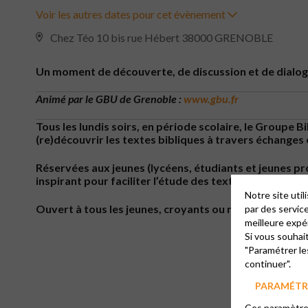
Voir les autres dates pour cet évènement
Chez Téo 10 bis rue Hébert 38000 GRENOBLE
Un moment de découverte, de discussion et de dialogu
Animé par le GBU de Grenoble :
www.gbu.fr
Tous les lundis soirs, en période scolaire, le Groupe 
(re)découvrir les textes bibliques à travers échanges 
Réservées aux jeunes (lycéens, étudiants et jeunes pr
inspirant pour faciliter l’étude des textes bibliques 
Notre site uti
Ouvert à tous les jeunes, croyants ou non. Entrée libre
par des servic
meilleure expé
Si vous souhai
"Paramétrer le
continuer".
PARAMÉTRE
Ces paramètres